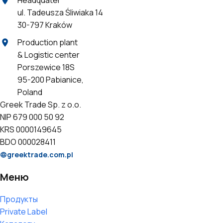
Headquater
ul. Tadeusza Śliwiaka 14
30-797 Kraków
Production plant
& Logistic center
Porszewice 18S
95-200 Pabianice,
Poland
Greek Trade Sp. z o.o.
NIP 679 000 50 92
KRS 0000149645
BDO 000028411
greektrade.com.pl
Меню
Продукты
Private Label