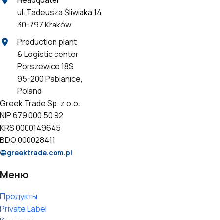
Headquater
ul. Tadeusza Śliwiaka 14
30-797 Kraków
Production plant
& Logistic center
Porszewice 18S
95-200 Pabianice,
Poland
Greek Trade Sp. z o.o.
NIP 679 000 50 92
KRS 0000149645
BDO 000028411
greektrade.com.pl
Меню
Продукты
Private Label