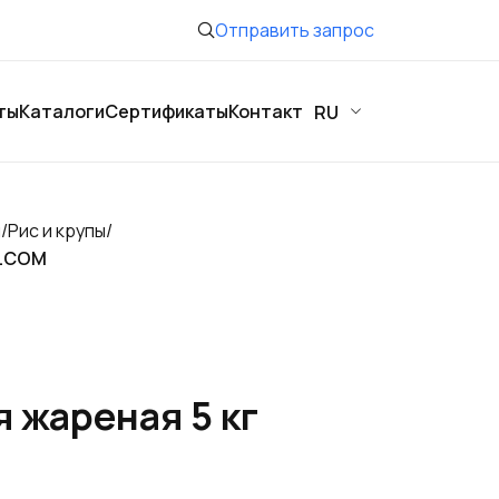
Отправить запрос
ты
Каталоги
Сертификаты
Контакт
RU
ы
/
Рис и крупы
/
ELCOM
 жареная 5 кг