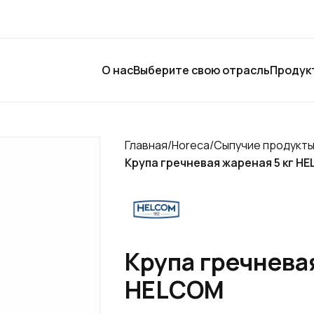
О нас
Выберите свою отрасль
Продук
Главная
/
Horeca
/
Сыпучие продукт
Крупа гречневая жареная 5 кг H
Крупа гречневая
HELCOM