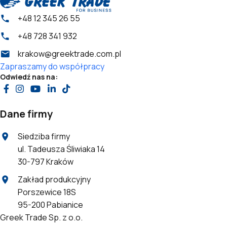
+48 12 345 26 55
+48 728 341 932
krakow@greektrade.com.pl
Zapraszamy do współpracy
Odwiedź nas na:
Dane firmy
Siedziba firmy
ul. Tadeusza Śliwiaka 14
30-797 Kraków
Zakład produkcyjny
Porszewice 18S
95-200 Pabianice
Greek Trade Sp. z o.o.