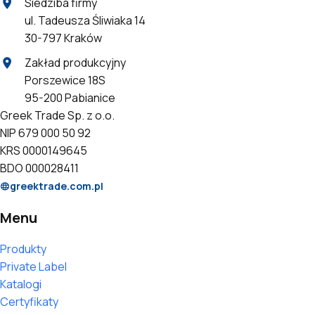
Siedziba firmy
ul. Tadeusza Śliwiaka 14
30-797 Kraków
Zakład produkcyjny
Porszewice 18S
95-200 Pabianice
Greek Trade Sp. z o.o.
NIP 679 000 50 92
KRS 0000149645
BDO 000028411
greektrade.com.pl
Menu
Produkty
Private Label
Katalogi
Certyfikaty