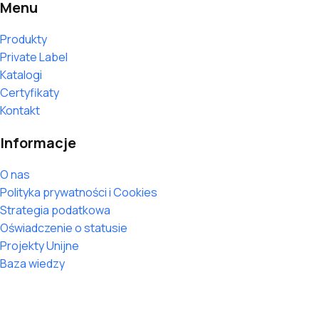
Menu
Produkty
Private Label
Katalogi
Certyfikaty
Kontakt
Informacje
O nas
Polityka prywatności i Cookies
Strategia podatkowa
Oświadczenie o statusie
Projekty Unijne
Baza wiedzy
2026 © Greek Trade. Wszelkie prawa zastrzeżone.
Projekt i wykonanie -
GorillaWeb.pl