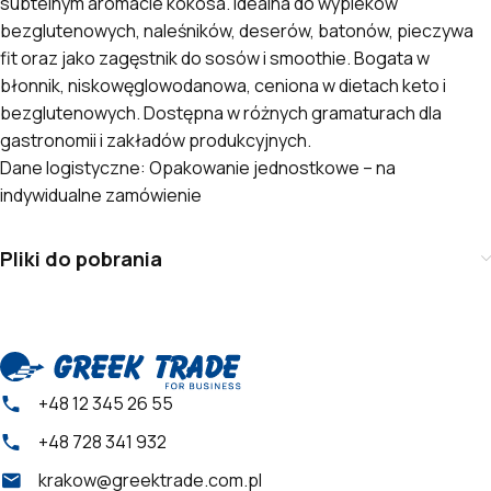
subtelnym aromacie kokosa. Idealna do wypieków
bezglutenowych, naleśników, deserów, batonów, pieczywa
fit oraz jako zagęstnik do sosów i smoothie. Bogata w
błonnik, niskowęglowodanowa, ceniona w dietach keto i
bezglutenowych. Dostępna w różnych gramaturach dla
gastronomii i zakładów produkcyjnych.
Dane logistyczne: Opakowanie jednostkowe – na
indywidualne zamówienie
Pliki do pobrania
+48 12 345 26 55
+48 728 341 932
krakow@greektrade.com.pl