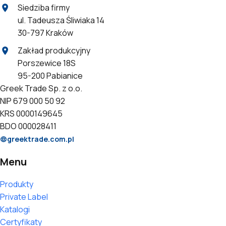
Siedziba firmy
ul. Tadeusza Śliwiaka 14
30-797 Kraków
Zakład produkcyjny
Porszewice 18S
95-200 Pabianice
Greek Trade Sp. z o.o.
NIP 679 000 50 92
KRS 0000149645
BDO 000028411
greektrade.com.pl
Menu
Produkty
Private Label
Katalogi
Certyfikaty