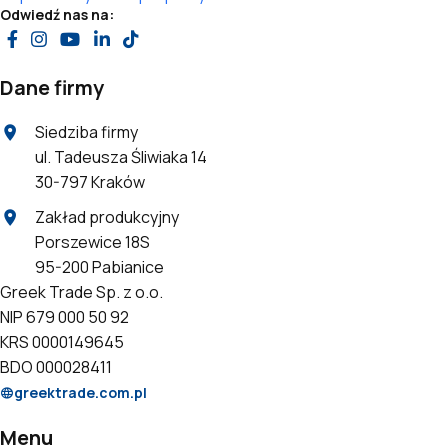
Odwiedź nas na:
Dane firmy
Siedziba firmy
ul. Tadeusza Śliwiaka 14
30-797 Kraków
Zakład produkcyjny
Porszewice 18S
95-200 Pabianice
Greek Trade Sp. z o.o.
NIP 679 000 50 92
KRS 0000149645
BDO 000028411
greektrade.com.pl
Menu