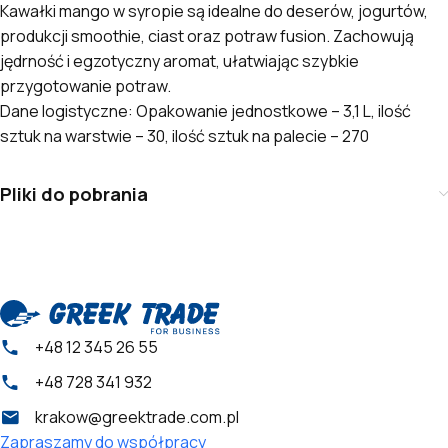
Kawałki mango w syropie są idealne do deserów, jogurtów,
produkcji smoothie, ciast oraz potraw fusion. Zachowują
jędrność i egzotyczny aromat, ułatwiając szybkie
przygotowanie potraw.
Dane logistyczne: Opakowanie jednostkowe – 3,1 L, ilość
sztuk na warstwie – 30, ilość sztuk na palecie – 270
Pliki do pobrania
+48 12 345 26 55
+48 728 341 932
krakow@greektrade.com.pl
Zapraszamy do współpracy