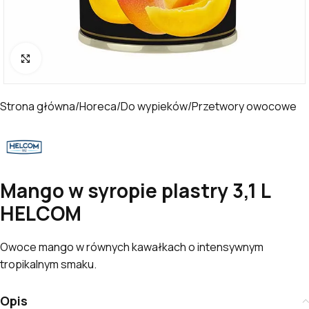
Kliknij, aby powiększyć
Strona główna
/
Horeca
/
Do wypieków
/
Przetwory owocowe
Mango w syropie plastry 3,1 L
HELCOM
Owoce mango w równych kawałkach o intensywnym
tropikalnym smaku.
Opis