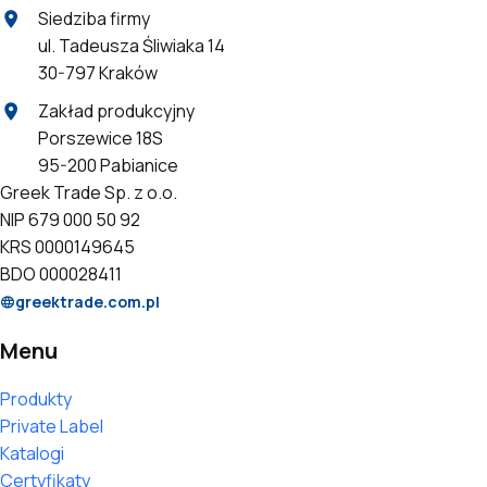
Siedziba firmy
ul. Tadeusza Śliwiaka 14
30-797 Kraków
Zakład produkcyjny
Porszewice 18S
95-200 Pabianice
Greek Trade Sp. z o.o.
NIP 679 000 50 92
KRS 0000149645
BDO 000028411
greektrade.com.pl
Menu
Produkty
Private Label
Katalogi
Certyfikaty