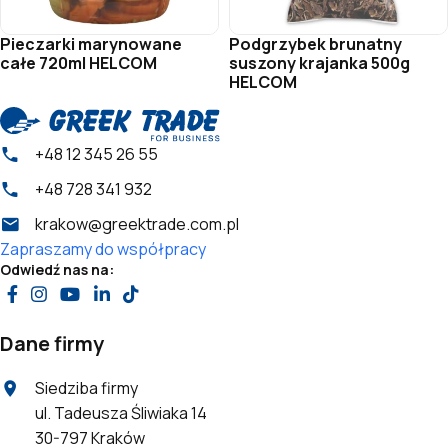
Pieczarki marynowane
Podgrzybek brunatny
całe 720ml HELCOM
suszony krajanka 500g
HELCOM
+48 12 345 26 55
+48 728 341 932
krakow@greektrade.com.pl
Zapraszamy do współpracy
Odwiedź nas na:
Dane firmy
Siedziba firmy
ul. Tadeusza Śliwiaka 14
30-797 Kraków