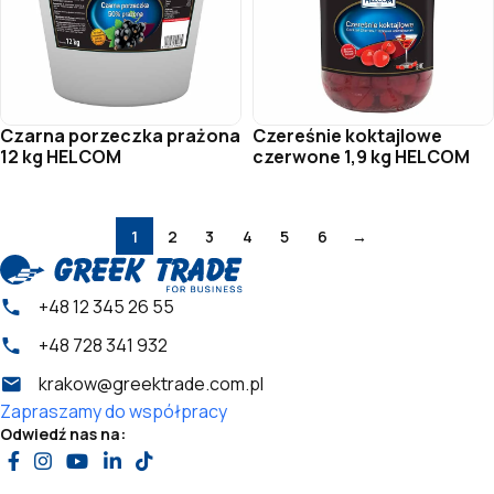
Czarna porzeczka prażona
Czereśnie koktajlowe
12 kg HELCOM
czerwone 1,9 kg HELCOM
1
2
3
4
5
6
→
+48 12 345 26 55
+48 728 341 932
krakow@greektrade.com.pl
Zapraszamy do współpracy
Odwiedź nas na: