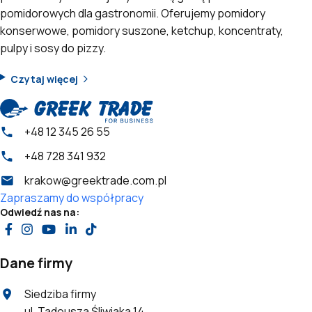
pomidorowych dla gastronomii. Oferujemy pomidory
konserwowe, pomidory suszone, ketchup, koncentraty,
pulpy i sosy do pizzy.
Czytaj więcej
+48 12 345 26 55
+48 728 341 932
krakow@greektrade.com.pl
Zapraszamy do współpracy
Odwiedź nas na:
Dane firmy
Siedziba firmy
ul. Tadeusza Śliwiaka 14