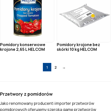
Pomidory konserwowe
Pomidory krojone bez
krojone 2,65 L HELCOM
skórki 10 kg HELCOM
1
2
→
Przetwory z pomidorów
Jako renomowany producent i importer przetworów
pomidorowych oferujemy szeroką gamę przetworów