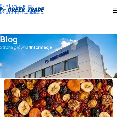
Skip to navigation
Skip to main content
Blog
Strona główna
/
Informacje
15 STYCZNIA, 2026
INFORMACJE
Mieszanki suszonych owoców