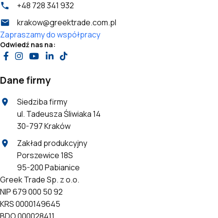
+48 728 341 932
krakow@greektrade.com.pl
Zapraszamy do współpracy
Odwiedź nas na:
Dane firmy
Siedziba firmy
ul. Tadeusza Śliwiaka 14
30-797 Kraków
Zakład produkcyjny
Porszewice 18S
95-200 Pabianice
Greek Trade Sp. z o.o.
NIP 679 000 50 92
KRS 0000149645
BDO 000028411