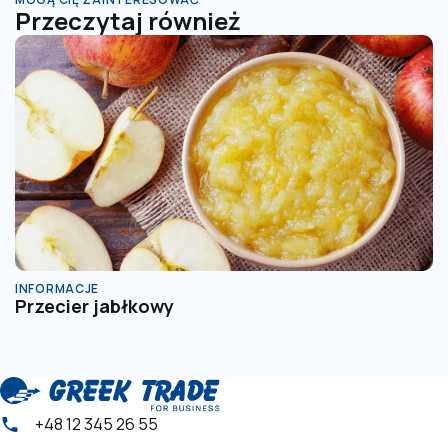
Przeczytaj również
INFORMACJE
I
Przecier jabłkowy
P
+48 12 345 26 55