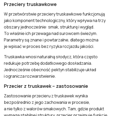
Przeciery truskawkowe
W przetwórstwie przeciery truskawkowe funkcjonują
jako komponent technologiczny, który wpływa na trzy
obszary jednocześnie: smak, strukturę i wygląd.
To właśnie ich przewaga nad surowcem świeżym.
Parametry są znane i powtarzalne, dlatego można
je wpisać w proces bez ryzyka rozjazdu jakości.
Truskawka wnosi naturalną słodycz, która często
redukuje potrzebę dodatkowego dosładzania.
Jednocześnie obecność pektyn stabilizuje układ
i ogranicza rozwarstwienie.
Przecier z truskawek – zastosowanie
Zastosowanie przecieru z truskawek wynika
bezpośrednio z jego zachowania w procesie,
a nie tylko z walorów smakowych. Tam, gdzie produkt
wymaga stabilnej struktury, przecier przejmuje funkcję