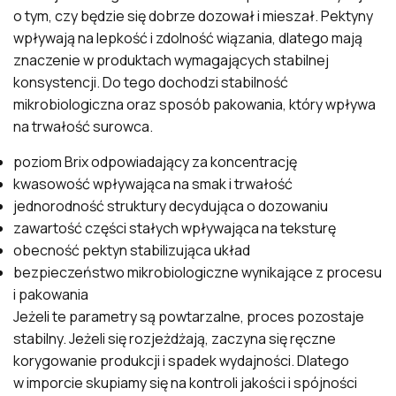
o tym, czy będzie się dobrze dozował i mieszał. Pektyny
wpływają na lepkość i zdolność wiązania, dlatego mają
znaczenie w produktach wymagających stabilnej
konsystencji. Do tego dochodzi stabilność
mikrobiologiczna oraz sposób pakowania, który wpływa
na trwałość surowca.
poziom Brix odpowiadający za koncentrację
kwasowość wpływająca na smak i trwałość
jednorodność struktury decydująca o dozowaniu
zawartość części stałych wpływająca na teksturę
obecność pektyn stabilizująca układ
bezpieczeństwo mikrobiologiczne wynikające z procesu
i pakowania
Jeżeli te parametry są powtarzalne, proces pozostaje
stabilny. Jeżeli się rozjeżdżają, zaczyna się ręczne
korygowanie produkcji i spadek wydajności. Dlatego
w imporcie skupiamy się na kontroli jakości i spójności