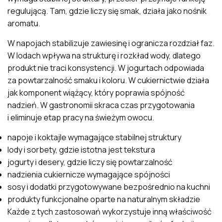
regulującą. Tam, gdzie liczy się smak, działa jako nośnik
aromatu.
W napojach stabilizuje zawiesinę i ogranicza rozdział faz.
W lodach wpływa na strukturę i rozkład wody, dlatego
produkt nie traci konsystencji. W jogurtach odpowiada
za powtarzalność smaku i koloru. W cukiernictwie działa
jak komponent wiążący, który poprawia spójność
nadzień. W gastronomii skraca czas przygotowania
i eliminuje etap pracy na świeżym owocu.
napoje i koktajle wymagające stabilnej struktury
lody i sorbety, gdzie istotna jest tekstura
jogurty i desery, gdzie liczy się powtarzalność
nadzienia cukiernicze wymagające spójności
sosy i dodatki przygotowywane bezpośrednio na kuchni
produkty funkcjonalne oparte na naturalnym składzie
Każde z tych zastosowań wykorzystuje inną właściwość