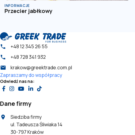
INFORMACJE
I
Przecier jabłkowy
P
+48 12 345 26 55
+48 728 341 932
krakow@greektrade.com.pl
Zapraszamy do współpracy
Odwiedź nas na:
Dane firmy
Siedziba firmy
ul. Tadeusza Śliwiaka 14
30-797 Kraków