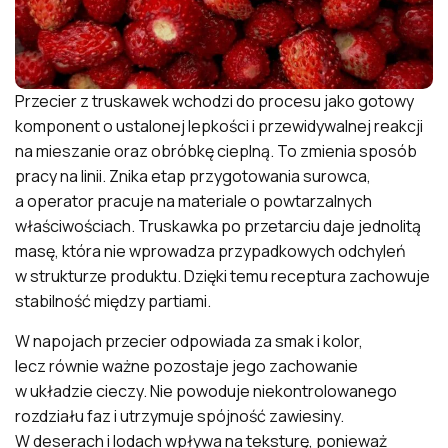
Przecier z truskawek wchodzi do procesu jako gotowy
komponent o ustalonej lepkości i przewidywalnej reakcji
na mieszanie oraz obróbkę cieplną. To zmienia sposób
pracy na linii. Znika etap przygotowania surowca,
a operator pracuje na materiale o powtarzalnych
właściwościach. Truskawka po przetarciu daje jednolitą
masę, która nie wprowadza przypadkowych odchyleń
w strukturze produktu. Dzięki temu receptura zachowuje
stabilność między partiami.
W napojach przecier odpowiada za smak i kolor,
lecz równie ważne pozostaje jego zachowanie
w układzie cieczy. Nie powoduje niekontrolowanego
rozdziału faz i utrzymuje spójność zawiesiny.
W deserach i lodach wpływa na teksturę, ponieważ