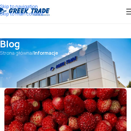
Skip to navigation
Skip to main content
Blog
Strona główna
/
Informacje
21 KWIETNIA, 2026
INFORMACJE
Przecier z truskawek