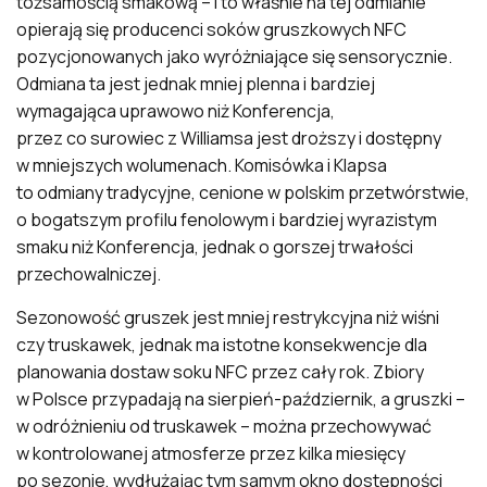
tożsamością smakową – i to właśnie na tej odmianie
opierają się producenci soków gruszkowych NFC
pozycjonowanych jako wyróżniające się sensorycznie.
Odmiana ta jest jednak mniej plenna i bardziej
wymagająca uprawowo niż Konferencja,
przez co surowiec z Williamsa jest droższy i dostępny
w mniejszych wolumenach. Komisówka i Klapsa
to odmiany tradycyjne, cenione w polskim przetwórstwie,
o bogatszym profilu fenolowym i bardziej wyrazistym
smaku niż Konferencja, jednak o gorszej trwałości
przechowalniczej.
Sezonowość gruszek jest mniej restrykcyjna niż wiśni
czy truskawek, jednak ma istotne konsekwencje dla
planowania dostaw soku NFC przez cały rok. Zbiory
w Polsce przypadają na sierpień-październik, a gruszki –
w odróżnieniu od truskawek – można przechowywać
w kontrolowanej atmosferze przez kilka miesięcy
po sezonie, wydłużając tym samym okno dostępności