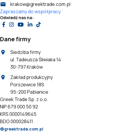
krakow@greektrade.com.pl
Zapraszamy do współpracy
Odwiedź nas na:
Dane firmy
Siedziba firmy
ul. Tadeusza Śliwiaka 14
30-797 Kraków
Zakład produkcyjny
Porszewice 18S
95-200 Pabianice
Greek Trade Sp. z o.o.
NIP 679 000 50 92
KRS 0000149645
BDO 000028411
greektrade.com.pl