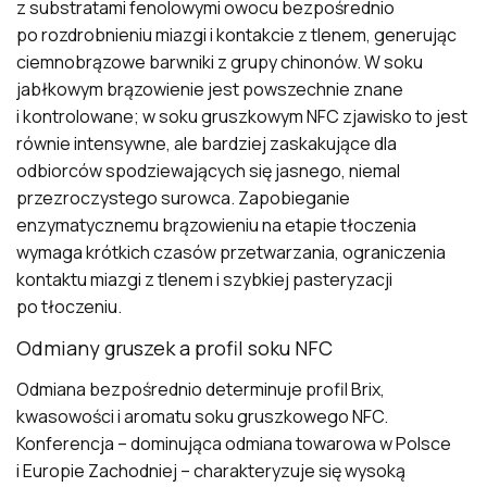
z substratami fenolowymi owocu bezpośrednio
po rozdrobnieniu miazgi i kontakcie z tlenem, generując
ciemnobrązowe barwniki z grupy chinonów. W soku
jabłkowym brązowienie jest powszechnie znane
i kontrolowane; w soku gruszkowym NFC zjawisko to jest
równie intensywne, ale bardziej zaskakujące dla
odbiorców spodziewających się jasnego, niemal
przezroczystego surowca. Zapobieganie
enzymatycznemu brązowieniu na etapie tłoczenia
wymaga krótkich czasów przetwarzania, ograniczenia
kontaktu miazgi z tlenem i szybkiej pasteryzacji
po tłoczeniu.
Odmiany gruszek a profil soku NFC
Odmiana bezpośrednio determinuje profil Brix,
kwasowości i aromatu soku gruszkowego NFC.
Konferencja – dominująca odmiana towarowa w Polsce
i Europie Zachodniej – charakteryzuje się wysoką