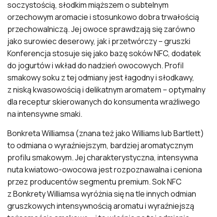
soczystością, słodkim miąższem o subtelnym
orzechowym aromacie i stosunkowo dobra trwałością
przechowalniczą. Jej owoce sprawdzają się zarówno
jako surowiec deserowy, jak i przetwórczy – gruszki
Konferencja stosuje się jako bazę soków NFC, dodatek
do jogurtów i wkład do nadzień owocowych. Profil
smakowy soku z tej odmiany jest łagodny i słodkawy,
z niską kwasowością i delikatnym aromatem – optymalny
dla receptur skierowanych do konsumenta wrażliwego
na intensywne smaki.
Bonkreta Williamsa (znana też jako Williams lub Bartlett)
to odmiana o wyraźniejszym, bardziej aromatycznym
profilu smakowym. Jej charakterystyczna, intensywna
nuta kwiatowo-owocowa jest rozpoznawalna i ceniona
przez producentów segmentu premium. Sok NFC
z Bonkrety Williamsa wyróżnia się na tle innych odmian
gruszkowych intensywnością aromatu i wyraźniejszą