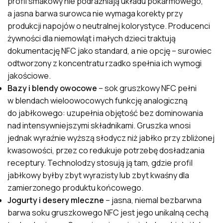
profil smakowy nie podrażniają układu pokarmowego,
a jasna barwa surowca nie wymaga korekty przy
produkcji napojów o neutralnej kolorystyce. Producenci
żywności dla niemowląt i małych dzieci traktują
dokumentację NFC jako standard, a nie opcję – surowiec
odtworzony z koncentratu rzadko spełnia ich wymogi
jakościowe.
Bazy i blendy owocowe
– sok gruszkowy NFC pełni
w blendach wieloowocowych funkcję analogiczną
do jabłkowego: uzupełnia objętość bez dominowania
nad intensywniejszymi składnikami. Gruszka wnosi
jednak wyraźnie wyższą słodycz niż jabłko przy zbliżonej
kwasowości, przez co redukuje potrzebę dosładzania
receptury. Technolodzy stosują ją tam, gdzie profil
jabłkowy byłby zbyt wyrazisty lub zbyt kwaśny dla
zamierzonego produktu końcowego.
Jogurty i desery mleczne
– jasna, niemal bezbarwna
barwa soku gruszkowego NFC jest jego unikalną cechą