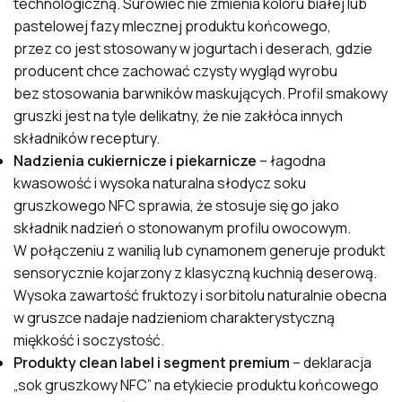
technologiczną. Surowiec nie zmienia koloru białej lub
pastelowej fazy mlecznej produktu końcowego,
przez co jest stosowany w jogurtach i deserach, gdzie
producent chce zachować czysty wygląd wyrobu
bez stosowania barwników maskujących. Profil smakowy
gruszki jest na tyle delikatny, że nie zakłóca innych
składników receptury.
Nadzienia cukiernicze i piekarnicze
– łagodna
kwasowość i wysoka naturalna słodycz soku
gruszkowego NFC sprawia, że stosuje się go jako
składnik nadzień o stonowanym profilu owocowym.
W połączeniu z wanilią lub cynamonem generuje produkt
sensorycznie kojarzony z klasyczną kuchnią deserową.
Wysoka zawartość fruktozy i sorbitolu naturalnie obecna
w gruszce nadaje nadzieniom charakterystyczną
miękkość i soczystość.
Produkty clean label i segment premium
– deklaracja
„sok gruszkowy NFC” na etykiecie produktu końcowego