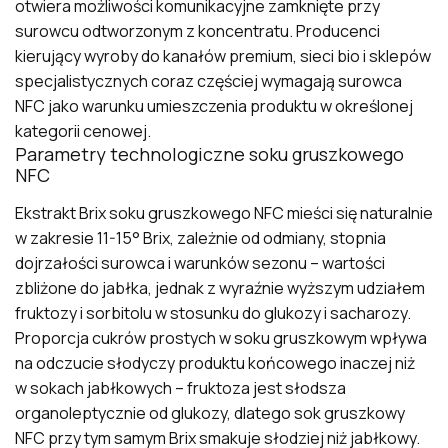
otwiera możliwości komunikacyjne zamknięte przy
surowcu odtworzonym z koncentratu. Producenci
kierujący wyroby do kanałów premium, sieci bio i sklepów
specjalistycznych coraz częściej wymagają surowca
NFC jako warunku umieszczenia produktu w określonej
kategorii cenowej.
Parametry technologiczne soku gruszkowego
NFC
Ekstrakt Brix soku gruszkowego NFC mieści się naturalnie
w zakresie 11-15° Brix, zależnie od odmiany, stopnia
dojrzałości surowca i warunków sezonu – wartości
zbliżone do jabłka, jednak z wyraźnie wyższym udziałem
fruktozy i sorbitolu w stosunku do glukozy i sacharozy.
Proporcja cukrów prostych w soku gruszkowym wpływa
na odczucie słodyczy produktu końcowego inaczej niż
w sokach jabłkowych – fruktoza jest słodsza
organoleptycznie od glukozy, dlatego sok gruszkowy
NFC przy tym samym Brix smakuje słodziej niż jabłkowy.