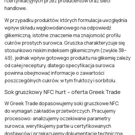
i certyfikacyjnych przez producentów oraz sieci
handlowe.
W przypadku produktów, których formulacja uwzględnia
wpływ składu węglowodanowego na odpowiedź
glikemiczną, istotne znaczenie ma znajomość profilu
cukrów prostych surowca. Gruszka charakteryzuje się
stosunkowo niskim indeksem glikemicznym (zwykle 38–
49), jednak wpływ gotowego produktu na glikemię zależy
od całej receptury, dlatego specyfikacja surowca
powinna obejmować informacje o zawartości
poszczególnych cukrów, w tym fruktozy i sorbitolu.
Sok gruszkowy NFC hurt – oferta Greek Trade
W Greek Trade dopasowujemy soki gruszkowe NFC
do wymagań zakładów przetwórczych. Pracujemy
procesowo: analizujemy oczekiwane parametry
surowca, weryfikujemy partie u certyfikowanych
dostawców i przekazujemy dokumentację techniczną