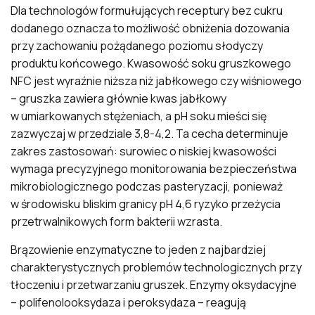
Dla technologów formułujących receptury bez cukru
dodanego oznacza to możliwość obniżenia dozowania
przy zachowaniu pożądanego poziomu słodyczy
produktu końcowego. Kwasowość soku gruszkowego
NFC jest wyraźnie niższa niż jabłkowego czy wiśniowego
– gruszka zawiera głównie kwas jabłkowy
w umiarkowanych stężeniach, a pH soku mieści się
zazwyczaj w przedziale 3,8-4,2. Ta cecha determinuje
zakres zastosowań: surowiec o niskiej kwasowości
wymaga precyzyjnego monitorowania bezpieczeństwa
mikrobiologicznego podczas pasteryzacji, ponieważ
w środowisku bliskim granicy pH 4,6 ryzyko przeżycia
przetrwalnikowych form bakterii wzrasta.
Brązowienie enzymatyczne to jeden z najbardziej
charakterystycznych problemów technologicznych przy
tłoczeniu i przetwarzaniu gruszek. Enzymy oksydacyjne
– polifenolooksydaza i peroksydaza – reagują