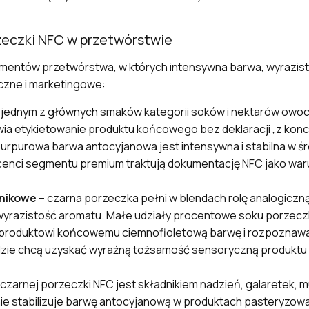
zeczki NFC w przetwórstwie
gmentów przetwórstwa, w których intensywna barwa, wyrazisty
czne i marketingowe:
 jednym z głównych smaków kategorii soków i nektarów owoc
wia etykietowanie produktu końcowego bez deklaracji „z konc
urpurowa barwa antocyjanowa jest intensywna i stabilna w 
enci segmentu premium traktują dokumentację NFC jako war
dnikowe
– czarna porzeczka pełni w blendach rolę analogiczną
wyrazistość aromatu. Małe udziały procentowe soku porzec
 produktowi końcowemu ciemnofioletową barwę i rozpoznawal
dzie chcą uzyskać wyraźną tożsamość sensoryczną produktu
 czarnej porzeczki NFC jest składnikiem nadzień, galaretek, m
 stabilizuje barwę antocyjanową w produktach pasteryzowa