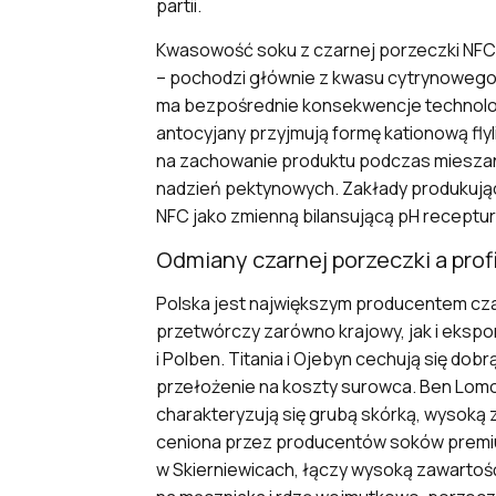
partii.
Kwasowość soku z czarnej porzeczki NF
– pochodzi głównie z kwasu cytrynowego i
ma bezpośrednie konsekwencje technologi
antocyjany przyjmują formę kationową fl
na zachowanie produktu podczas mieszani
nadzień pektynowych. Zakłady produkuj
NFC jako zmienną bilansującą pH receptur
Odmiany czarnej porzeczki a prof
Polska jest największym producentem cza
przetwórczy zarówno krajowy, jak i eksp
i Polben. Titania i Ojebyn cechują się d
przełożenie na koszty surowca. Ben Lomon
charakteryzują się grubą skórką, wysoką
ceniona przez producentów soków premium
w Skierniewicach, łączy wysoką zawartoś