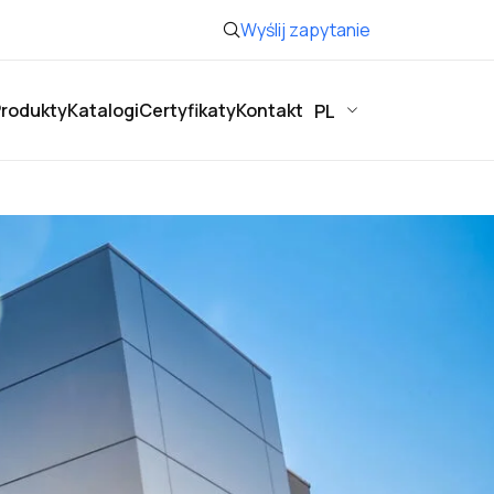
Wyślij zapytanie
rodukty
Katalogi
Certyfikaty
Kontakt
PL