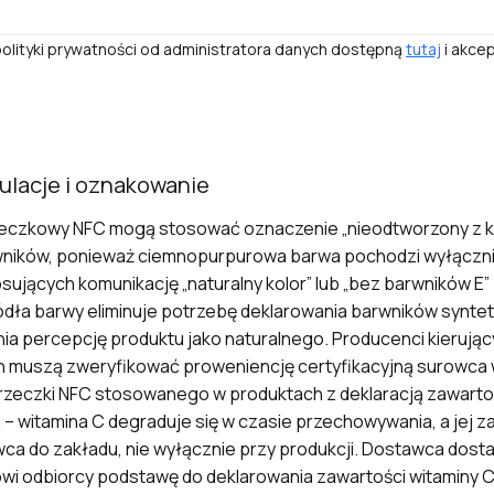
olityki prywatności od administratora danych dostępną
tutaj
i akcep
gulacje i oznakowanie
zeczkowy NFC mogą stosować oznaczenie „nieodtworzony z k
wników, ponieważ ciemnopurpurowa barwa pochodzi wyłączni
ujących komunikację „naturalny kolor” lub „bez barwników E
ródła barwy eliminuje potrzebę deklarowania barwników synte
nia percepcję produktu jako naturalnego. Producenci kieruj
ych muszą zweryfikować proweniencję certyfikacyjną surowca
orzeczki NFC stosowanego w produktach z deklaracją zawart
– witamina C degraduje się w czasie przechowywania, a jej z
 do zakładu, nie wyłącznie przy produkcji. Dostawca dostar
dowi odbiorcy podstawę do deklarowania zawartości witaminy C