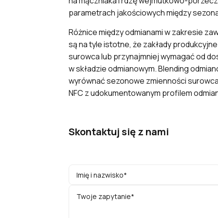
na mączniaka i rdzę wejmutkowo-porzeczk
parametrach jakościowych między sezona
Różnice między odmianami w zakresie zaw
są na tyle istotne, że zakłady produkcyj
surowca lub przynajmniej wymagać od do
w składzie odmianowym. Blending odmianow
wyrównać sezonowe zmienności surowca i u
NFC z udokumentowanym profilem odmianow
Skontaktuj się z nami