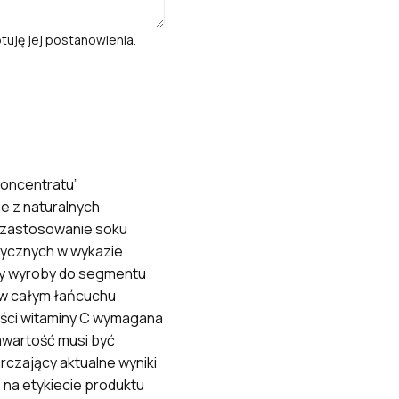
tuję jej postanowienia.
oncentratu”
e z naturalnych
” zastosowanie soku
tycznych w wykazie
ący wyroby do segmentu
 w całym łańcuchu
ości witaminy C wymagana
awartość musi być
czający aktualne wyniki
 na etykiecie produktu