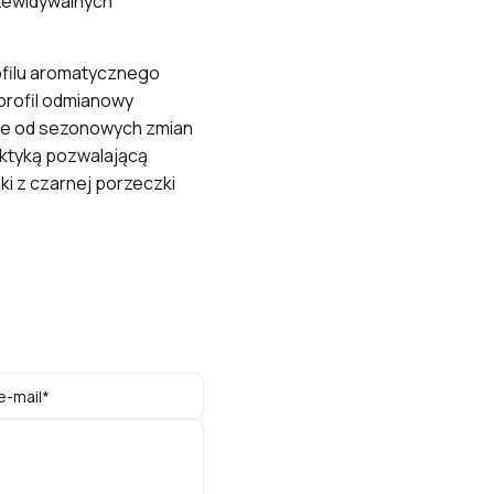
rzewidywalnych
ofilu aromatycznego
profil odmianowy
nie od sezonowych zmian
aktyką pozwalającą
i z czarnej porzeczki