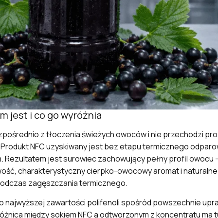
m jest i co go wyróżnia
zpośrednio z tłoczenia świeżych owoców i nie przechodzi pr
 Produkt NFC uzyskiwany jest bez etapu termicznego odparow
 Rezultatem jest surowiec zachowujący pełny profil owocu 
ć, charakterystyczny cierpko-owocowy aromat i naturalne
podczas zagęszczania termicznego.
o najwyższej zawartości polifenoli spośród powszechnie up
e różnica między sokiem NFC a odtworzonym z koncentratu ma 