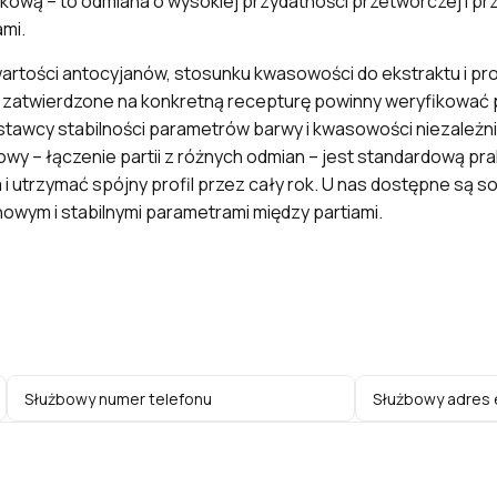
ową – to odmiana o wysokiej przydatności przetwórczej i p
mi.
artości antocyjanów, stosunku kwasowości do ekstraktu i pr
ne zatwierdzone na konkretną recepturę powinny weryfikować 
stawcy stabilności parametrów barwy i kwasowości niezależ
y – łączenie partii z różnych odmian – jest standardową pr
trzymać spójny profil przez cały rok. U nas dostępne są sok
ym i stabilnymi parametrami między partiami.