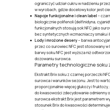
ograniczyć udział cukru w nadzieniu prz
w wyrobach, gdzie docelowy kolor jest c
Napoje funkcjonalne i clean label
– czar
biologicznie polifenoli (delfinidyna, cy
funkcjonalnych stosują sok NFC jako surow
bez syntetycznych wzmacniaczy smaku i 
Lody i mrożone desery
– barwa antocyja
przez co surowiec NFC jest stosowany w 
barwy soku NFC jest wyższa niż odtworzo
dozowaniu surowca.
Parametry technologiczne soku z
Ekstrakt Brix soku z czarnej porzeczki NFC 
surowca i warunków sezonu. Jest to warto
proporcjonalnie więcej glukozy i fruktoz
do kwasowości zdecydowanie odmienny od 
surowca ekstrakt Brix jest parametrem wy
stosunek Brix do kwasowości determinuje