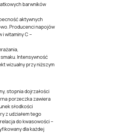
odatkowych barwników
 obecność aktywnych
ukowo. Producenci napojów
 i witaminy C –
rażania,
i smaku. Intensywność
kt wizualny przy niższym
any, stopnia dojrzałości
zarna porzeczka zawiera
sunek słodkości
ry z udziałem tego
 relacja do kwasowości –
fikowany dla każdej