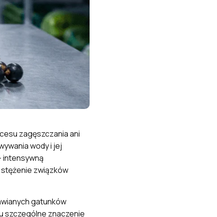
ocesu zagęszczania ani
ywania wody i jej
– intensywną
 stężenie związków
rawianych gatunków
tu szczególne znaczenie