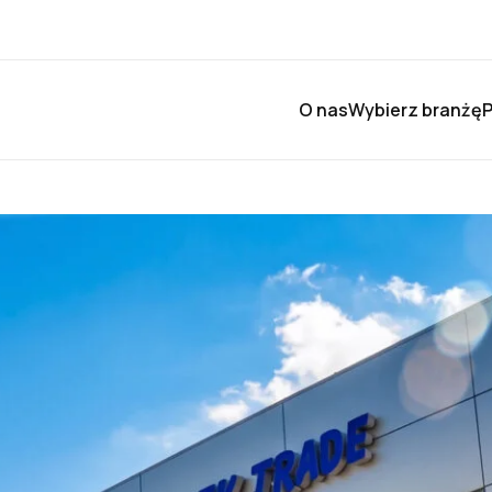
O nas
Wybierz branżę
P
29 CZERWCA, 2026
INFORMACJE
 z czarnej porzeczki NFC