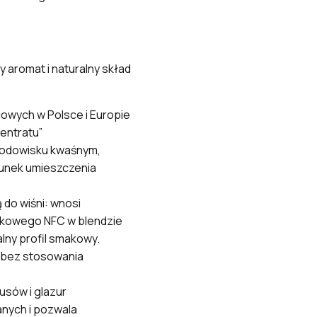
 aromat i naturalny skład
owych w Polsce i Europie
entratu”
środowisku kwaśnym,
unek umieszczenia
 do wiśni: wnosi
zkowego NFC w blendzie
ny profil smakowy.
 bez stosowania
usów i glazur
nych i pozwala