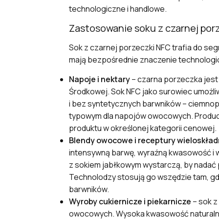
technologiczne i handlowe.
Zastosowanie soku z czarnej por
Sok z czarnej porzeczki NFC trafia do se
mają bezpośrednie znaczenie technologi
Napoje i nektary
– czarna porzeczka jest
Środkowej. Sok NFC jako surowiec umożli
i bez syntetycznych barwników – ciemnop
typowym dla napojów owocowych. Produc
produktu w określonej kategorii cenowej.
Blendy owocowe i receptury wieloskła
intensywną barwę, wyraźną kwasowość i 
z sokiem jabłkowym wystarczą, by nadać
Technolodzy stosują go wszędzie tam, g
barwników.
Wyroby cukiernicze i piekarnicze
– sok z
owocowych. Wysoka kwasowość naturalnie