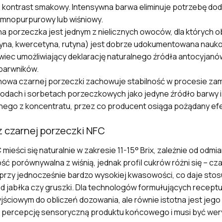
ez kontrast smakowy. Intensywna barwa eliminuje potrzebę d
iemnopurpurowy lub wiśniowy.
na porzeczka jest jednym z nielicznych owoców, dla których
janidyna, kwercetyna, rutyna) jest dobrze udokumentowana na
iec umożliwiający deklarację naturalnego źródła antocyjanów
barwników.
nowa czarnej porzeczki zachowuje stabilność w procesie zam
lodach i sorbetach porzeczkowych jako jedyne źródło barwy 
nego z koncentratu, przez co producent osiąga pożądany efe
 czarnej porzeczki NFC
mieści się naturalnie w zakresie 11-15° Brix, zależnie od odmi
ść porównywalna z wiśnią, jednak profil cukrów różni się – c
y, przy jednocześnie bardzo wysokiej kwasowości, co daje sto
jabłka czy gruszki. Dla technologów formułujących receptu
jściowym do obliczeń dozowania, ale równie istotna jest jego
 percepcję sensoryczną produktu końcowego i musi być wery