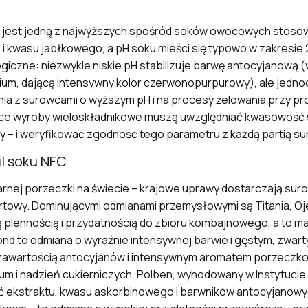
C jest jedną z najwyższych spośród soków owocowych stoso
 kwasu jabłkowego, a pH soku mieści się typowo w zakresie 2
czne: niezwykle niskie pH stabilizuje barwę antocyjanową 
ylium, dającą intensywny kolor czerwonopurpurowy), ale jedn
a z surowcami o wyższym pH i na procesy żelowania przy prod
ące wyroby wieloskładnikowe muszą uwzględniać kwasowoś
y – i weryfikować zgodność tego parametru z każdą partią s
il soku NFC
rnej porzeczki na świecie – krajowe uprawy dostarczają sur
ortowy. Dominującymi odmianami przemysłowymi są Titania, O
obrą plennością i przydatnością do zbioru kombajnowego, a to
d to odmiana o wyraźnie intensywnej barwie i gęstym, zwart
 zawartością antocyjanów i intensywnym aromatem porzeczko
 i nadzień cukierniczych. Polben, wyhodowany w Instytuci
ć ekstraktu, kwasu askorbinowego i barwników antocyjanowy