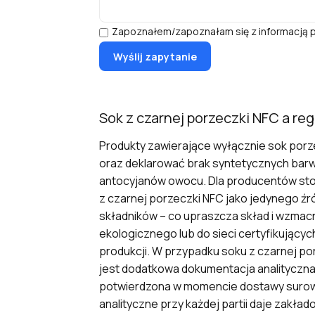
Zapoznałem/zapoznałam się z informacją p
Sok z czarnej porzeczki NFC a re
Produkty zawierające wyłącznie sok por
oraz deklarować brak syntetycznych bar
antocyjanów owocu. Dla producentów stos
z czarnej porzeczki NFC jako jedynego ź
składników – co upraszcza skład i wzmac
ekologicznego lub do sieci certyfikując
produkcji. W przypadku soku z czarnej p
jest dodatkowa dokumentacja analityczna 
potwierdzona w momencie dostawy surowca
analityczne przy każdej partii daje zakła