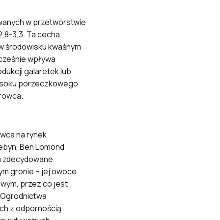
wanych w przetwórstwie
,8-3,3. Ta cecha
(w środowisku kwaśnym
ocześnie wpływa
ukcji galaretek lub
ć soku porzeczkowego
urowca.
owca na rynek
jebyn, Ben Lomond
 ma zdecydowane
ym gronie – jej owoce
wym, przez co jest
e Ogrodnictwa
ch z odpornością