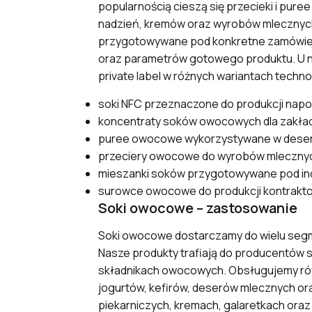
popularnością cieszą się przecieki i pur
nadzień, kremów oraz wyrobów mlecznych
przygotowywane pod konkretne zamówieni
oraz parametrów gotowego produktu. U n
private label w różnych wariantach techn
soki NFC przeznaczone do produkcji nap
koncentraty soków owocowych dla zakła
puree owocowe wykorzystywane w deserac
przeciery owocowe do wyrobów mlecznyc
mieszanki soków przygotowywane pod in
surowce owocowe do produkcji kontraktowe
Soki owocowe – zastosowanie
Soki owocowe dostarczamy do wielu se
Nasze produkty trafiają do producentów 
składnikach owocowych. Obsługujemy równ
jogurtów, kefirów, deserów mlecznych or
piekarniczych, kremach, galaretkach ora