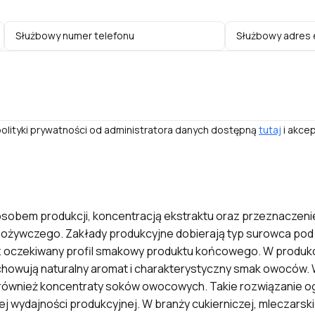
olityki prywatności od administratora danych dostępną
tutaj
i akcep
sobem produkcji, koncentracją ekstraktu oraz przeznaczen
żywczego. Zakłady produkcyjne dobierają typ surowca pod
 oczekiwany profil smakowy produktu końcowego. W produk
achowują naturalny aromat i charakterystyczny smak owoców.
ównież koncentraty soków owocowych. Takie rozwiązanie ogr
 wydajności produkcyjnej. W branży cukierniczej, mleczarsk