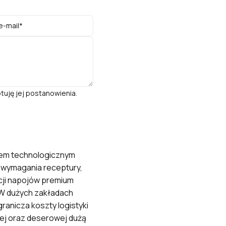
tuję jej postanowienia.
iem technologicznym
 wymagania receptury,
cji napojów premium
 W dużych zakładach
anicza koszty logistyki
iej oraz deserowej dużą