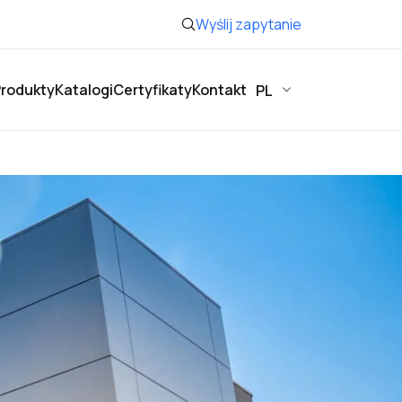
Wyślij zapytanie
rodukty
Katalogi
Certyfikaty
Kontakt
PL