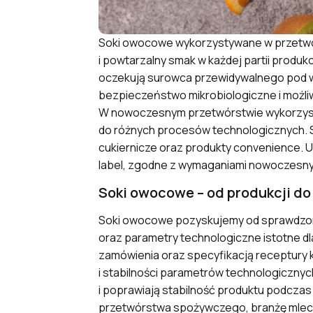
Soki owocowe wykorzystywane w przetwó
i powtarzalny smak w każdej partii produ
oczekują surowca przewidywalnego pod w
bezpieczeństwo mikrobiologiczne i możli
W nowoczesnym przetwórstwie wykorzyst
do różnych procesów technologicznych. Su
cukiernicze oraz produkty convenience. 
label, zgodne z wymaganiami nowoczesnych
Soki owocowe – od produkcji d
Soki owocowe pozyskujemy od sprawdzon
oraz parametry technologiczne istotne d
zamówienia oraz specyfikacją receptury k
i stabilności parametrów technologicznyc
i poprawiają stabilność produktu podcz
przetwórstwa spożywczego, branżę mlecz