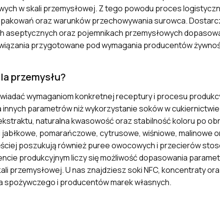
owych w skali przemysłowej. Z tego powodu proces logistycz
u opakowań oraz warunków przechowywania surowca. Dostar
ach aseptycznych oraz pojemnikach przemysłowych dopaso
rozwiązania przygotowane pod wymagania producentów żywnoś
dla przemysłu?
wiadać wymaganiom konkretnej receptury i procesu produkc
innych parametrów niż wykorzystanie soków w cukiernictwie
kstraktu, naturalna kwasowość oraz stabilność koloru po ob
i jabłkowe, pomarańczowe, cytrusowe, wiśniowe, malinowe o
ściej poszukują również puree owocowych i przecierów sto
cie produkcyjnym liczy się możliwość dopasowania paramet
ali przemysłowej. U nas znajdziesz soki NFC, koncentraty o
a spożywczego i producentów marek własnych.