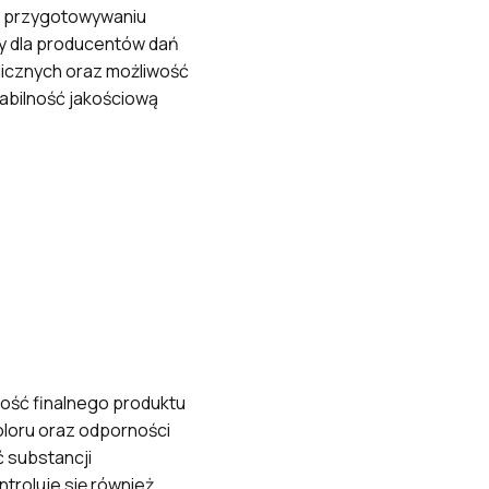
y przygotowywaniu
wy dla producentów dań
icznych oraz możliwość
tabilność jakościową
ość finalnego produktu
loru oraz odporności
 substancji
roluje się również