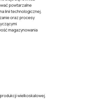
tawać powtarzalne
a linii technologicznej.
zanie oraz procesy
tyczącymi
iwość magazynowania
odukcji wielkoskalowej.