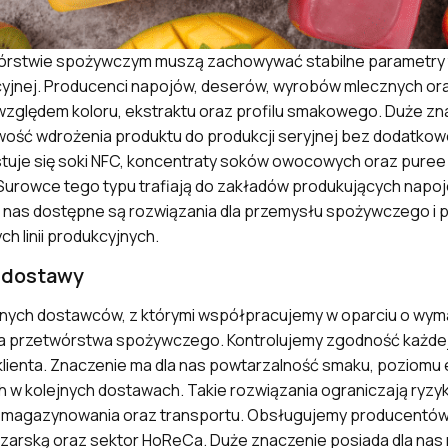
rstwie spożywczym muszą zachowywać stabilne parametry 
kcyjnej. Producenci napojów, deserów, wyrobów mlecznych ora
zględem koloru, ekstraktu oraz profilu smakowego. Duże zn
wość wdrożenia produktu do produkcji seryjnej bez dodatkowe
uje się soki NFC, koncentraty soków owocowych oraz pur
rowce tego typu trafiają do zakładów produkujących napoje, 
U nas dostępne są rozwiązania dla przemysłu spożywczego i 
 linii produkcyjnych.
o dostawy
ych dostawców, z którymi współpracujemy w oparciu o wym
la przetwórstwa spożywczego. Kontrolujemy zgodność każdej
lienta. Znaczenie ma dla nas powtarzalność smaku, poziomu e
h w kolejnych dostawach. Takie rozwiązania ograniczają ryzy
as magazynowania oraz transportu. Obsługujemy producentów
arską oraz sektor HoReCa. Duże znaczenie posiada dla nas 