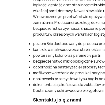
lepkość, gęstość oraz stabilność mikro
w każdej partii dostawy. Nawet niewielkie 
W nowoczesnym przetwórstwie spożywczym
zamrażania. Producenci oczekują dokumen
bezpieczeństwa żywności. Znaczenie po
produktu w określonych warunkach logist
poziom Brix dostosowany do procesu pr
kontrolowana kwasowość i stabilność sm
powtarzalny kolor oraz parametry partii
bezpieczeństwo mikrobiologiczne surow
odporność na pasteryzację i procesy tec
możliwość wdrożenia do produkcji seryjne
opakowania przemysłowe typu bag in box
dokumentacja jakościowa dla zakładów 
Dostarczamy soki owocowe przygotowane
Skontaktuj się z nami