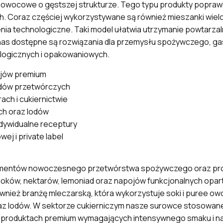
ee owocowe o gęstszej strukturze. Tego typu produkty popraw
. Coraz częściej wykorzystywane są również mieszanki wi
a technologiczne. Taki model ułatwia utrzymanie powtarza
as dostępne są rozwiązania dla przemysłu spożywczego, gas
ologicznych i opakowaniowych.
ojów premium
dów przetwórczych
h i cukiernictwie
h oraz lodów
dywidualne receptury
j i private label
gmentów nowoczesnego przetwórstwa spożywczego oraz pro
soków, nektarów, lemoniad oraz napojów funkcjonalnych opar
ież branżę mleczarską, która wykorzystuje soki i puree ow
az lodów. W sektorze cukierniczym nasze surowce stosowane
z produktach premium wymagających intensywnego smaku i na