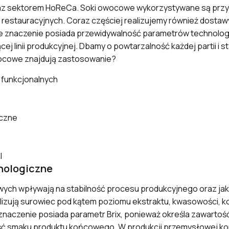
az sektorem HoReCa. Soki owocowe wykorzystywane są prz
 restauracyjnych. Coraz częściej realizujemy również dosta
e znaczenie posiada przewidywalność parametrów technolog
j linii produkcyjnej. Dbamy o powtarzalność każdej partii i s
wocowe znajdują zastosowanie?
 funkcjonalnych
e
iczne
l
nologiczne
ch wpływają na stabilność procesu produkcyjnego oraz jak
zują surowiec pod kątem poziomu ekstraktu, kwasowości, ko
znaczenie posiada parametr Brix, ponieważ określa zawartość
ć smaku produktu końcowego. W produkcji przemysłowej kont