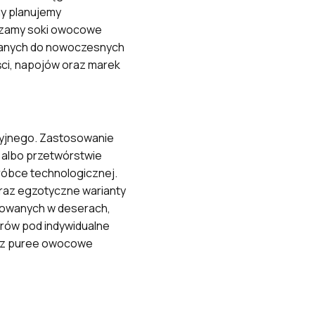
ny planujemy
czamy soki owocowe
wanych do nowoczesnych
ci, napojów oraz marek
yjnego. Zastosowanie
 albo przetwórstwie
róbce technologicznej.
raz egzotyczne warianty
sowanych w deserach,
rów pod indywidualne
raz puree owocowe