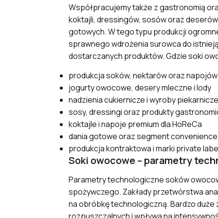
Współpracujemy także z gastronomią or
koktajli, dressingów, sosów oraz deserów
gotowych. W tego typu produkcji ogromn
sprawnego wdrożenia surowca do istniejące
dostarczanych produktów. Gdzie soki o
produkcja soków, nektarów oraz napojów
jogurty owocowe, desery mleczne i lody
nadzienia cukiernicze i wyroby piekarnicz
sosy, dressingi oraz produkty gastronom
koktajle i napoje premium dla HoReCa
dania gotowe oraz segment convenience
produkcja kontraktowa i marki private labe
Soki owocowe – parametry tech
Parametry technologiczne soków owocowy
spożywczego. Zakłady przetwórstwa anali
na obróbkę technologiczną. Bardzo duże 
rozpuszczalnych i wpływa na intensywnoś