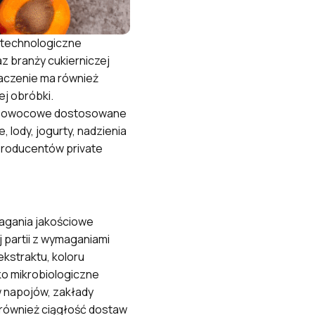
technologiczne
z branży cukierniczej
aczenie ma również
j obróbki.
ee owocowe dostosowane
lody, jogurty, nadzienia
producentów private
agania jakościowe
 partii z wymaganiami
kstraktu, koloru
ko mikrobiologiczne
 napojów, zakłady
również ciągłość dostaw