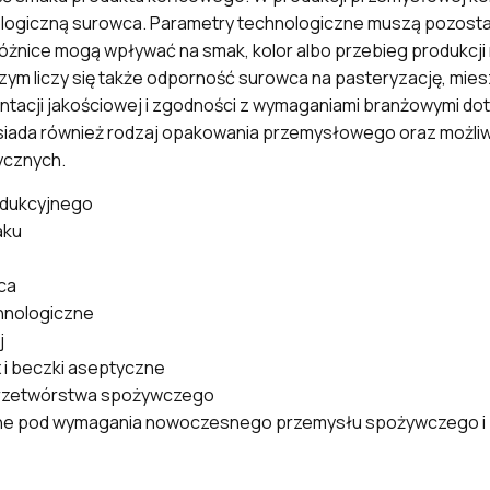
biologiczną surowca. Parametry technologiczne muszą pozos
różnice mogą wpływać na smak, kolor albo przebieg produkcji n
 liczy się także odporność surowca na pasteryzację, mies
tacji jakościowej i zgodności z wymaganiami branżowymi do
siada również rodzaj opakowania przemysłowego oraz możl
ycznych.
odukcyjnego
aku
ca
hnologiczne
j
 i beczki aseptyczne
przetwórstwa spożywczego
 pod wymagania nowoczesnego przemysłu spożywczego i pr