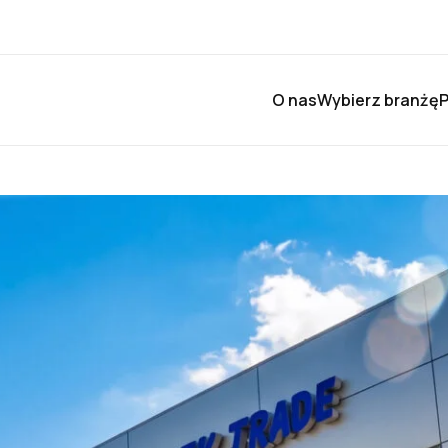
O nas
Wybierz branżę
P
12 MAJA, 2026
INFORMACJE
Soki owocowe